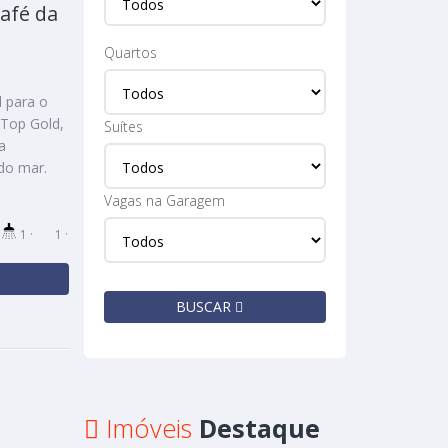
afé da
Quartos
l para o
 Top Gold,
Suítes
a
 do mar.
Vagas na Garagem
·
1 ·
1 ·
BUSCAR
Imóveis
Destaque