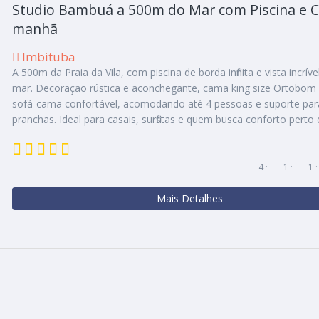
Studio Bambuá a 500m do Mar com Piscina e C
manhã
Imbituba
A 500m da Praia da Vila, com piscina de borda infinita e vista incríve
mar. Decoração rústica e aconchegante, cama king size Ortobom
sofá-cama confortável, acomodando até 4 pessoas e suporte par
pranchas. Ideal para casais, surfistas e quem busca conforto perto
4 ·
1 ·
1 
Mais Detalhes