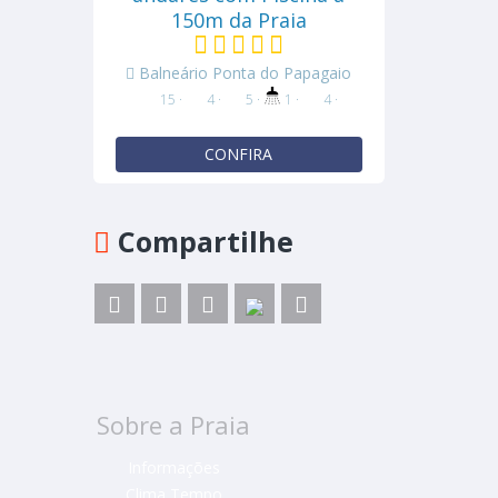
150m da Praia
Balneário Ponta do Papagaio
15 ·
4 ·
5 ·
1 ·
4 ·
CONFIRA
Compartilhe
Sobre a Praia
Informações
Clima Tempo