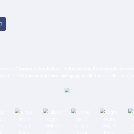
Termos e Condições
Política de Privacidade
de com os
e da
de
Port
ght 2010-
2026 ©
Balneário Ponta do Papagaio TUR.
Todos os direitos rese