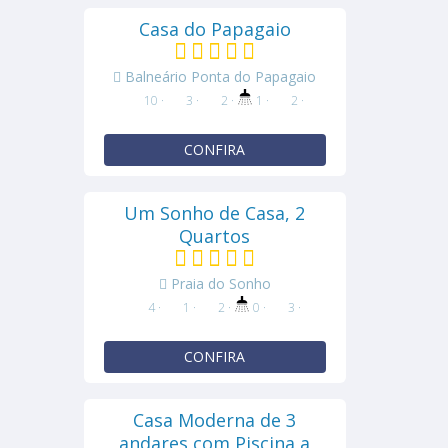
Casa do Papagaio
Balneário Ponta do Papagaio
10 ·
3 ·
2 ·
1 ·
2 ·
CONFIRA
Um Sonho de Casa, 2
Quartos
Praia do Sonho
4 ·
1 ·
2 ·
0 ·
3 ·
CONFIRA
Casa Moderna de 3
andares com Piscina a